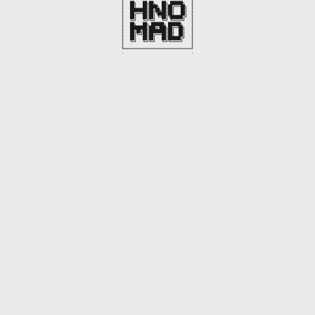
║   ██╗   ██╗██╗   ██╗ ██████╗   ║

║   ██║   ██║████╗ ██║██╔═══██╗  ║

║   ████████║██╔██╗██║██║   ██║  ║

║   ██╔═══██║██║╚████║██║   ██║  ║

║   ██║   ██║██║ ╚═██║╚██████╔╝  ║

║   ╚═╝   ╚═╝╚═╝   ╚═╝ ╚═════╝   ║

║   ██╗   ██╗ ██████╗ ██████╗    ║

║   ████████║███╔═███╗██╔══██╗   ║

║   ██║██╔██║████████║██║  ██║   ║

║   ██║╚═╝██║██╔═══██║██║  ██║   ║

║   ██║   ██║██║   ██║██████╔╝   ║

║   ╚═╝   ╚═╝╚═╝   ╚═╝╚═════╝    ║

║                                ║

╚════════════════════════════════╝

.                                .
