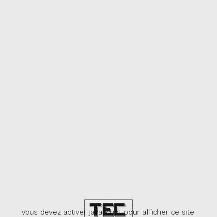
.                                .

╔════════════════════════════════╗

║                                ║

║   ████████╗███████╗███████╗    ║

║   ╚══██╔══╝██╔════╝██╔════╝    ║

║      ██║   █████╗  ██║         ║

Vous devez activer javascript pour afficher ce site.
║      ██║   ██╔══╝  ██║         ║

║      ██║   ███████╗███████╗    ║

║      ╚═╝   ╚══════╝╚══════╝    ║
